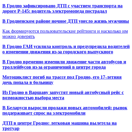
В Гродно зафиксировано ДТП с участием транспорта на
дороге Р-145: водитель электромопеда пострадал
В Гродненском районе ночное ДТП унесло жизнь мужчины
Как формируются пользовательские рейтинги и насколько им
можно доверять
В Гродно ГАИ усилила контроль и предупредила водителей
о изменении движения из-за городского выпускного
В Гродно временно изменили движение части автобусов и
троллейбусов из-за ограничений в центре города
Мотоциклист погиб на трассе под Гродно, его 17-летняя
дочь попала в больницу
Из Гродно в Варшаву запустят новый автобусный рейс с
возможностью выбора места
В Беларуси выросли продажи новых автомобилей: рынок
поддерживает спрос на электромобили
ДТП в центре Гродно: легковая машина вылетела на
тротуар