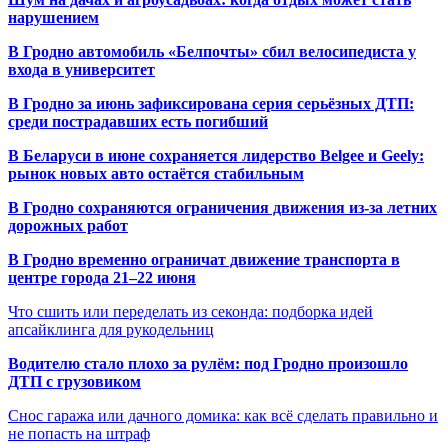
нарушением
В Гродно автомобиль «Белпочты» сбил велосипедиста у
входа в университет
В Гродно за июнь зафиксирована серия серьёзных ДТП:
среди пострадавших есть погибший
В Беларуси в июне сохраняется лидерство Belgee и Geely:
рынок новых авто остаётся стабильным
В Гродно сохраняются ограничения движения из-за летних
дорожных работ
В Гродно временно ограничат движение транспорта в
центре города 21–22 июня
Что сшить или переделать из секонда: подборка идей
апсайклинга для рукодельниц
Водителю стало плохо за рулём: под Гродно произошло
ДТП с грузовиком
Снос гаража или дачного домика: как всё сделать правильно и
не попасть на штраф