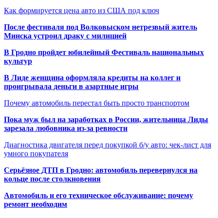
Как формируется цена авто из США под ключ
После фестиваля под Волковыском нетрезвый житель
Минска устроил драку с милицией
В Гродно пройдет юбилейный Фестиваль национальных
культур
В Лиде женщина оформляла кредиты на коллег и
проигрывала деньги в азартные игры
Почему автомобиль перестал быть просто транспортом
Пока муж был на заработках в России, жительница Лиды
зарезала любовника из-за ревности
Диагностика двигателя перед покупкой б/у авто: чек-лист для
умного покупателя
Серьёзное ДТП в Гродно: автомобиль перевернулся на
кольце после столкновения
Автомобиль и его техническое обслуживание: почему
ремонт необходим