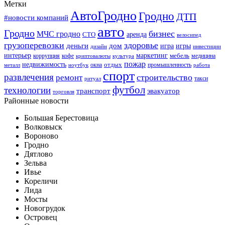
Метки
АвтоГродно
Гродно
ДТП
#новости компаний
авто
Гродно
бизнес
МЧС гродно
аренда
СТО
велосипед
грузоперевозки
здоровье
деньги
дом
игра
игры
дизайн
инвестиции
интерьер
маркетинг
мебель
коррупция
кофе
медицина
криптовалюты
культура
пожар
недвижимость
отдых
окна
промышленность
металл
ноутбук
работа
спорт
развлечения
строительство
ремонт
такси
ритуал
футбол
технологии
транспорт
эвакуатор
торговля
Районные новости
Большая Берестовица
Волковыск
Вороново
Гродно
Дятлово
Зельва
Ивье
Кореличи
Лида
Мосты
Новогрудок
Островец