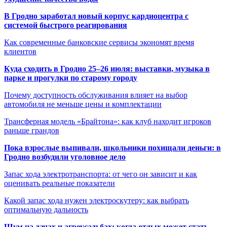
В Гродно заработал новый корпус кардиоцентра с
системой быстрого реагирования
Как современные банковские сервисы экономят время
клиентов
Куда сходить в Гродно 25–26 июля: выставки, музыка в
парке и прогулки по старому городу
Почему доступность обслуживания влияет на выбор
автомобиля не меньше цены и комплектации
Трансферная модель «Брайтона»: как клуб находит игроков
раньше грандов
Пока взрослые выпивали, школьники похищали деньги: в
Гродно возбудили уголовное дело
Запас хода электротранспорта: от чего он зависит и как
оценивать реальные показатели
Какой запас хода нужен электроскутеру: как выбрать
оптимальную дальность
Шум на дачах и агроусадьбах: когда отдых может стать