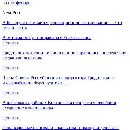
и снес фонарь
Next Post
В Беларуси начинается репетиционное тестирование — что
нужно знать
Вам также могут понравиться
Еще от автора
Новости
Гродно опять затопило: ливневки не справились, последствия
устраняли всю ночь
Новости
Члена Совета Республики и гендиректора Гродненского
мясокомбината будут судить за…
Новости
В нескольких районах Волковыска ожидаются перебои и
ухудшение качества воды
Новости
Пока взрослые выпивали, школьники похищали деньги: в