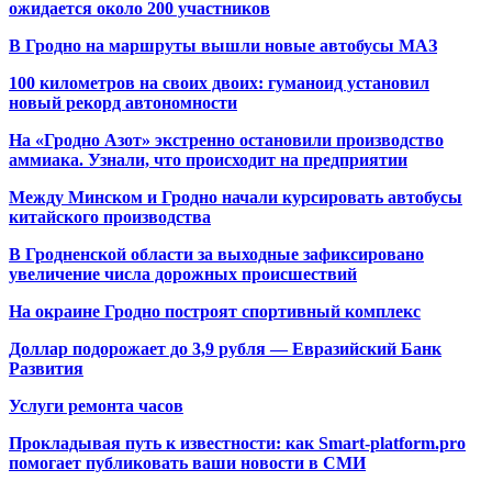
ожидается около 200 участников
В Гродно на маршруты вышли новые автобусы МАЗ
100 километров на своих двоих: гуманоид установил
новый рекорд автономности
На «Гродно Азот» экстренно остановили производство
аммиака. Узнали, что происходит на предприятии
Между Минском и Гродно начали курсировать автобусы
китайского производства
В Гродненской области за выходные зафиксировано
увеличение числа дорожных происшествий
На окраине Гродно построят спортивный
комплекс
Доллар подорожает до 3,9 рубля — Евразийский Банк
Развития
Услуги ремонта часов
Прокладывая путь к известности: как Smart-platform.pro
помогает публиковать ваши новости в СМИ