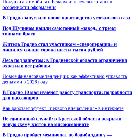
Покупка автомобиля в Беларуси: ключевые этапы и
особенности оформления
В Гродно запустили новое производство углекислого газа
Под Щучином нашли самогонный «завод» с тремя
тоннами браги
Житель Гродно стал участником «спецоперации» и
лишился свыше сорока шести тысяч рублей
Леса под запретом: в Гродненской области ограничения
охватили все районы
Новые финансовые тенденции: как эффективно управлять
деньгами в 2026 году
В Гродно 10 мая изменят работу транспорта: подробности
для пассажиров
Как работает эффект «первого впечатления» в интернете
Не единичный случай: в Брестской области вскрыли
новую схему взяток на мясокомбинате
В Гродно пройдет чемпионат по бодибилдингу —