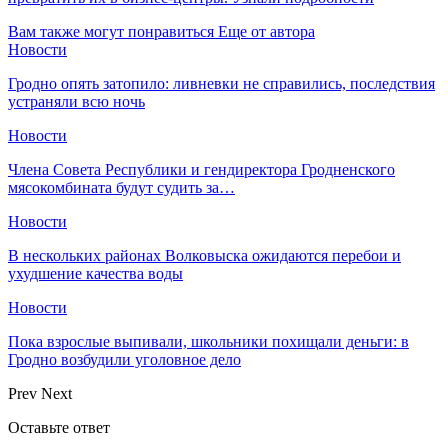
Вам также могут понравиться
Еще от автора
Новости
Гродно опять затопило: ливневки не справились, последствия
устраняли всю ночь
Новости
Члена Совета Республики и гендиректора Гродненского
мясокомбината будут судить за…
Новости
В нескольких районах Волковыска ожидаются перебои и
ухудшение качества воды
Новости
Пока взрослые выпивали, школьники похищали деньги: в
Гродно возбудили уголовное дело
Prev
Next
Оставьте ответ