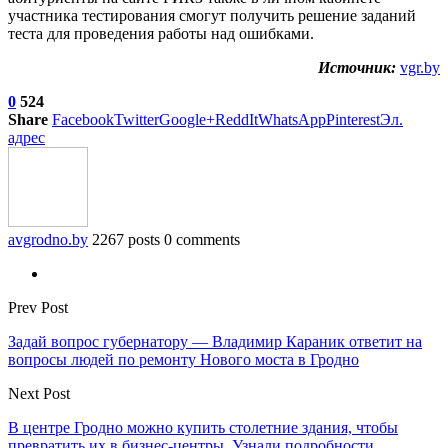
участника тестирования смогут получить решение заданий
теста для проведения работы над ошибками.
Источник:
vgr.by
0
524
Share
Facebook
Twitter
Google+
ReddIt
WhatsApp
Pinterest
Эл.
адрес
avgrodno.by
2267 posts
0 comments
Prev Post
Задай вопрос губернатору — Владимир Караник ответит на
вопросы людей по ремонту Нового моста в Гродно
Next Post
В центре Гродно можно купить столетние здания, чтобы
превратить их в бизнес-центры. Узнали подробности