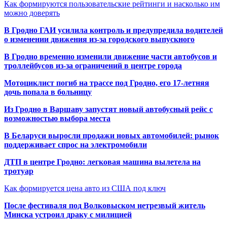
Как формируются пользовательские рейтинги и насколько им
можно доверять
В Гродно ГАИ усилила контроль и предупредила водителей
о изменении движения из-за городского выпускного
В Гродно временно изменили движение части автобусов и
троллейбусов из-за ограничений в центре города
Мотоциклист погиб на трассе под Гродно, его 17-летняя
дочь попала в больницу
Из Гродно в Варшаву запустят новый автобусный рейс с
возможностью выбора места
В Беларуси выросли продажи новых автомобилей: рынок
поддерживает спрос на электромобили
ДТП в центре Гродно: легковая машина вылетела на
тротуар
Как формируется цена авто из США под ключ
После фестиваля под Волковыском нетрезвый житель
Минска устроил драку с милицией