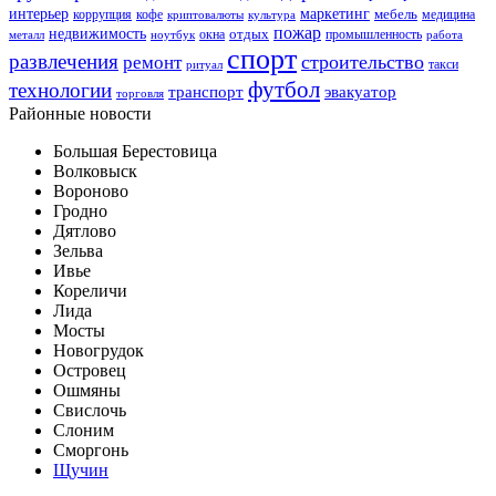
интерьер
маркетинг
мебель
коррупция
кофе
медицина
криптовалюты
культура
пожар
недвижимость
отдых
окна
промышленность
металл
ноутбук
работа
спорт
развлечения
строительство
ремонт
такси
ритуал
футбол
технологии
транспорт
эвакуатор
торговля
Районные новости
Большая Берестовица
Волковыск
Вороново
Гродно
Дятлово
Зельва
Ивье
Кореличи
Лида
Мосты
Новогрудок
Островец
Ошмяны
Свислочь
Слоним
Сморгонь
Щучин