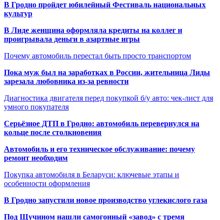
В Гродно пройдет юбилейный Фестиваль национальных
культур
В Лиде женщина оформляла кредиты на коллег и
проигрывала деньги в азартные игры
Почему автомобиль перестал быть просто транспортом
Пока муж был на заработках в России, жительница Лиды
зарезала любовника из-за ревности
Диагностика двигателя перед покупкой б/у авто: чек-лист для
умного покупателя
Серьёзное ДТП в Гродно: автомобиль перевернулся на
кольце после столкновения
Автомобиль и его техническое обслуживание: почему
ремонт необходим
Покупка автомобиля в Беларуси: ключевые этапы и
особенности оформления
В Гродно запустили новое производство углекислого газа
Под Щучином нашли самогонный «завод» с тремя