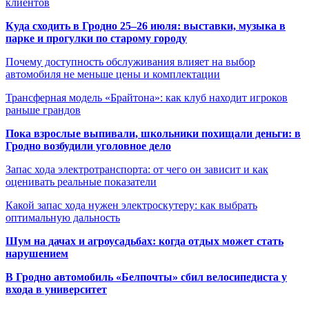
клиентов
Куда сходить в Гродно 25–26 июля: выставки, музыка в
парке и прогулки по старому городу
Почему доступность обслуживания влияет на выбор
автомобиля не меньше цены и комплектации
Трансферная модель «Брайтона»: как клуб находит игроков
раньше грандов
Пока взрослые выпивали, школьники похищали деньги: в
Гродно возбудили уголовное дело
Запас хода электротранспорта: от чего он зависит и как
оценивать реальные показатели
Какой запас хода нужен электроскутеру: как выбрать
оптимальную дальность
Шум на дачах и агроусадьбах: когда отдых может стать
нарушением
В Гродно автомобиль «Белпочты» сбил велосипедиста у
входа в университет