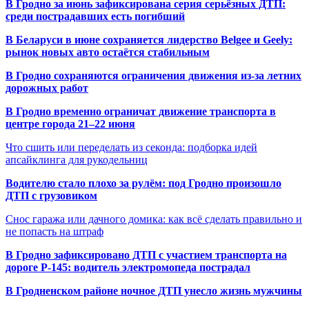
В Гродно за июнь зафиксирована серия серьёзных ДТП:
среди пострадавших есть погибший
В Беларуси в июне сохраняется лидерство Belgee и Geely:
рынок новых авто остаётся стабильным
В Гродно сохраняются ограничения движения из-за летних
дорожных работ
В Гродно временно ограничат движение транспорта в
центре города 21–22 июня
Что сшить или переделать из секонда: подборка идей
апсайклинга для рукодельниц
Водителю стало плохо за рулём: под Гродно произошло
ДТП с грузовиком
Снос гаража или дачного домика: как всё сделать правильно и
не попасть на штраф
В Гродно зафиксировано ДТП с участием транспорта на
дороге Р-145: водитель электромопеда пострадал
В Гродненском районе ночное ДТП унесло жизнь мужчины