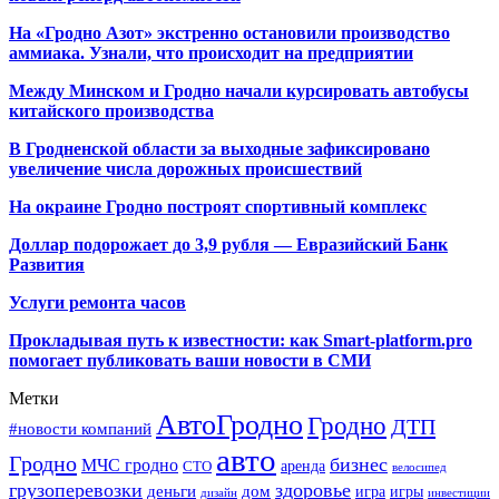
На «Гродно Азот» экстренно остановили производство
аммиака. Узнали, что происходит на предприятии
Между Минском и Гродно начали курсировать автобусы
китайского производства
В Гродненской области за выходные зафиксировано
увеличение числа дорожных происшествий
На окраине Гродно построят спортивный
комплекс
Доллар подорожает до 3,9 рубля — Евразийский Банк
Развития
Услуги ремонта часов
Прокладывая путь к известности: как Smart-platform.pro
помогает публиковать ваши новости в СМИ
Метки
АвтоГродно
Гродно
ДТП
#новости компаний
авто
Гродно
бизнес
МЧС гродно
аренда
СТО
велосипед
грузоперевозки
здоровье
деньги
дом
игра
игры
дизайн
инвестиции