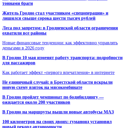
тоннами браги
Житель Гродно стал участником «спецоперации» и
лишился свыше сорока шести тысяч рублей
Леса под запретом: в Гродненской области ограничения
охватили все районы
Новые финансовые тенденции: как эффективно управлять
деньгами в 2026 году
В Гродно 10 мая изменят работу транспорта: подробности
для пассажиров
Как работает эффект «первого впечатления» в интернете
Не единичный случай: в Брестской области вскрыли
новую схему взяток на мясокомбинате
В Гродно пройдет чемпионат по бодибилдингу —
ожидается около 200 участников
В Гродно на маршруты вышли новые автобусы МАЗ
100 километров на своих двоих: гуманоид установил
новый рекорд автономности