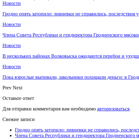
Новости
Гродно опять затопило: ливневки не справились, последствия 
Новости
Члена Совета Республики и гендиректора Гродненского мясоко
Новости
В нескольких районах Волковыска ожидаются перебои и ухудш
Новости
Пока взрослые выпивали, школьники похищали деньги: в Грод
Prev
Next
Оставьте ответ
Для отправки комментария вам необходимо
авторизоваться
.
Свежие записи
Гродно опять затопило: ливневки не справились, последс
Члена Совета Республики и гендиректора Гродненского мя