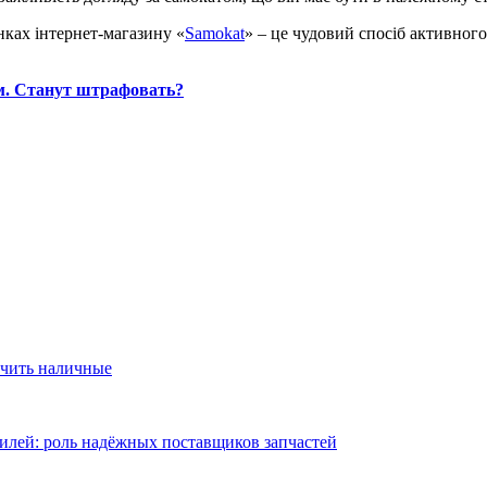
нках інтернет-магазину «
Samokat
» – це чудовий спосіб активног
ем. Станут штрафовать?
учить наличные
илей: роль надёжных поставщиков запчастей