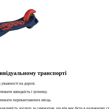
дивідуальному транспорті
уважності на дорозі.
лювати швидкість і зупинку.
 уникати перевантажених місць.
ажливість догляду за самокатом, що він має бути в належному ст