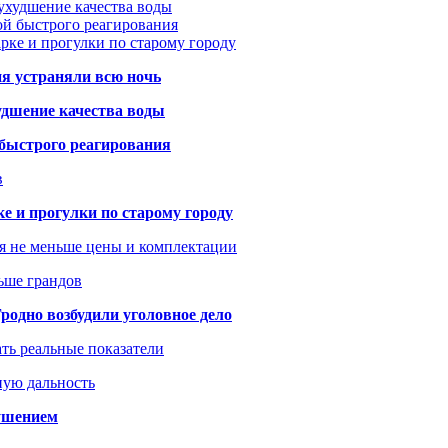
ухудшение качества воды
ой быстрого реагирования
арке и прогулки по старому городу
ия устраняли всю ночь
удшение качества воды
 быстрого реагирования
в
ке и прогулки по старому городу
я не меньше цены и комплектации
ьше грандов
одно возбудили уголовное дело
ать реальные показатели
ную дальность
рушением