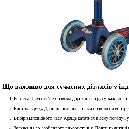
Що важливо для сучасних дітлахів у ін
Безпека. Пояснюйте правила дорожнього руху, важливість 
Контроль руху. Діти повинні навчитися правильно контро
Вибір відповідного часу. Краще кататися в ясну погоду і
Залучення до дбайливого використання. Поясніть дитині в