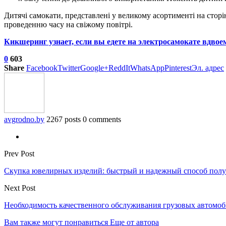
Дитячі самокати, представлені у великому асортименті на сторі
проведенню часу на свіжому повітрі.
Кикшеринг узнает, если вы едете на электросамокате вдво
0
603
Share
Facebook
Twitter
Google+
ReddIt
WhatsApp
Pinterest
Эл. адрес
avgrodno.by
2267 posts
0 comments
Prev Post
Скупка ювелирных изделий: быстрый и надежный способ пол
Next Post
Необходимость качественного обслуживания грузовых автомоб
Вам также могут понравиться
Еще от автора