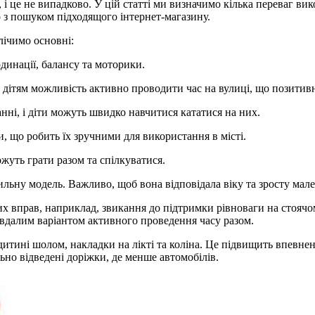
і це не випадково. У цій статті ми визначимо кілька переваг вик
 з пошуком підходящого інтернет-магазину.
лічимо основні:
динації, балансу та моторики.
 дітям можливість активно проводити час на вулиці, що позитивн
анні, і діти можуть швидко навчитися кататися на них.
и, що робить їх зручними для використання в місті.
можуть грати разом та спілкуватися.
ну модель. Важливо, щоб вона відповідала віку та зросту малеч
 вправ, наприклад, звикання до підтримки рівноваги на стоячом
 вдалим варіантом активного проведення часу разом.
итині шолом, накладки на лікті та коліна. Це підвищить впевнен
ьно відведені доріжки, де менше автомобілів.