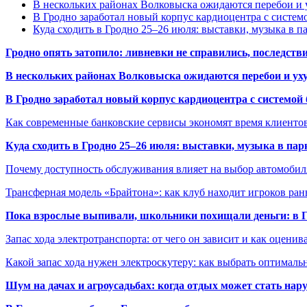
В нескольких районах Волковыска ожидаются перебои и 
В Гродно заработал новый корпус кардиоцентра с систем
Куда сходить в Гродно 25–26 июля: выставки, музыка в п
Гродно опять затопило: ливневки не справились, последств
В нескольких районах Волковыска ожидаются перебои и ух
В Гродно заработал новый корпус кардиоцентра с системой
Как современные банковские сервисы экономят время клиенто
Куда сходить в Гродно 25–26 июля: выставки, музыка в пар
Почему доступность обслуживания влияет на выбор автомобил
Трансферная модель «Брайтона»: как клуб находит игроков ран
Пока взрослые выпивали, школьники похищали деньги: в Гр
Запас хода электротранспорта: от чего он зависит и как оценив
Какой запас хода нужен электроскутеру: как выбрать оптималь
Шум на дачах и агроусадьбах: когда отдых может стать на