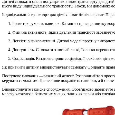
Дитячі самокати стали популярним видом транспорту для дітей, 
цього виду індивідуального транспорту. Також, ми допоможемо
Індивідуальний транспорт для дітлахів має безліч переваг. Пере
Розвиток рухових навичок. Катання сприяє розвитку коор
Фізична активність. Індивідуальний транспорт забезпечує
Легкість у використанні. Дитячі моделі прості у використ
Доступність. Самокати зазвичай легкі, їх легко переносит
Соціалізація. Катання сприяє соціалізації, оскільки діти 
Як привчити дитину використовувати самокат? Обирайте правиль
Поступове навчання —важливий аспект. Розпочинайте з простих
керувати самокатом. Це не лише покращить навички, а й стане
Використовуйте захисне спорядження. Обов’язково забезпечте д
малечу кататися в безпечних місцях, таких як парки або спеціал