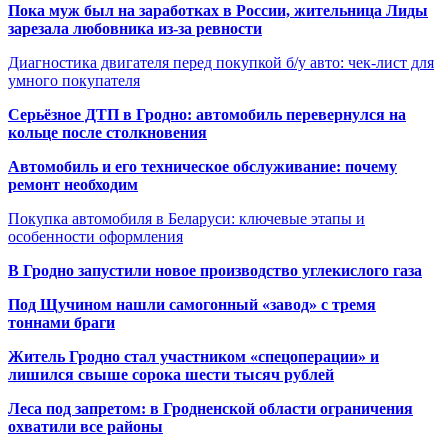
Пока муж был на заработках в России, жительница Лиды
зарезала любовника из-за ревности
Диагностика двигателя перед покупкой б/у авто: чек-лист для
умного покупателя
Серьёзное ДТП в Гродно: автомобиль перевернулся на
кольце после столкновения
Автомобиль и его техническое обслуживание: почему
ремонт необходим
Покупка автомобиля в Беларуси: ключевые этапы и
особенности оформления
В Гродно запустили новое производство углекислого газа
Под Щучином нашли самогонный «завод» с тремя
тоннами браги
Житель Гродно стал участником «спецоперации» и
лишился свыше сорока шести тысяч рублей
Леса под запретом: в Гродненской области ограничения
охватили все районы