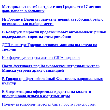
Мотоциклист погиб на трассе под Гродно, его 17-летняя
дочь попала в больницу
Из Гродно в Варшаву запустят новый автобусный рейс с
возможностью выбора места
В Беларуси выросли продажи новых автомобилей: рынок
поддерживает спрос на электромобили
ДТП в центре Гродно: легковая машина вылетела на
тротуар
Как формируется цена авто из США под ключ
После фестиваля под Волковыском нетрезвый житель
Минска устроил драку с милицией
В Гродно пройдет юбилейный Фестиваль национальных
культур
В Лиде женщина оформляла кредиты на коллег и
проигрывала деньги в азартные игры
Почему автомобиль перестал быть просто транспортом