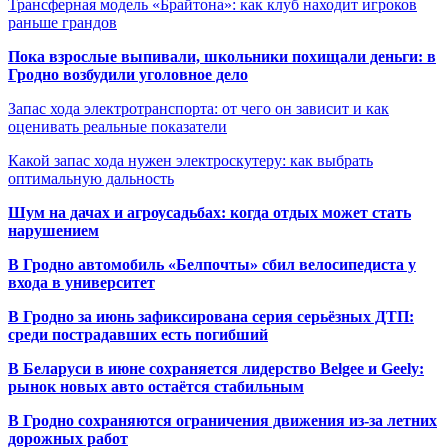
Трансферная модель «Брайтона»: как клуб находит игроков
раньше грандов
Пока взрослые выпивали, школьники похищали деньги: в
Гродно возбудили уголовное дело
Запас хода электротранспорта: от чего он зависит и как
оценивать реальные показатели
Какой запас хода нужен электроскутеру: как выбрать
оптимальную дальность
Шум на дачах и агроусадьбах: когда отдых может стать
нарушением
В Гродно автомобиль «Белпочты» сбил велосипедиста у
входа в университет
В Гродно за июнь зафиксирована серия серьёзных ДТП:
среди пострадавших есть погибший
В Беларуси в июне сохраняется лидерство Belgee и Geely:
рынок новых авто остаётся стабильным
В Гродно сохраняются ограничения движения из-за летних
дорожных работ