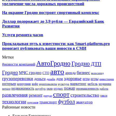
увеличение числа дорожных происшествий
На окраине Гродно построят спортивный
комплекс
Доллар подорожает до 3,9 рубля — Евразийский Банк
Развития
Услуги ремонта часов
Прокладывая путь к известности: как Smart-platform.pro
помогает публиковать ваши новости в СМИ
Метки
АвтоГродно
Гродно
ДТП
#новости компаний
авто
Гродно
бизнес
МЧС гродно
аренда
СТО
велосипед
грузоперевозки
здоровье
деньги
дом
игра
игры
дизайн
инвестиции
интерьер
маркетинг
мебель
коррупция
кофе
медицина
криптовалюты
культура
пожар
недвижимость
отдых
окна
промышленность
металл
ноутбук
работа
спорт
развлечения
строительство
ремонт
такси
ритуал
футбол
технологии
транспорт
эвакуатор
торговля
Районные новости
Большая Берестовица