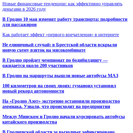
Новые финансовые тенденции: как эффективно управлять
деньгами в 2026 году
В Гродно 10 мая изменят работу транспорта: подробности
для пассажиров
Как работает эффект «первого впечатления» в интернете
Не единичный случай: в Брестской области вскрыли
новую схему взяток на мясокомбинате
В Гродно пройдет чемпионат по бодибилдингу —
ожидается около 200 участников
В Гродно на маршруты вышли новые автобусы МАЗ
100 километров на своих двоих: гуманоид установил
новый рекорд автономности
На «Гродно Азот» экстренно остановили производство
аммиака. Узнали, что происходит на предприятии
Между Минском и Гродно начали курсировать автобусы
китайского производства
В Гродненской области за выходные зафиксировано