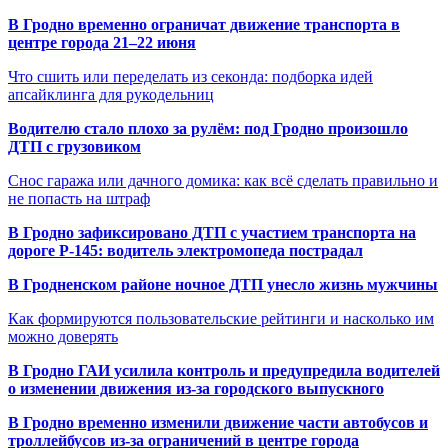
В Гродно временно ограничат движение транспорта в
центре города 21–22 июня
Что сшить или переделать из секонда: подборка идей
апсайклинга для рукодельниц
Водителю стало плохо за рулём: под Гродно произошло
ДТП с грузовиком
Снос гаража или дачного домика: как всё сделать правильно и
не попасть на штраф
В Гродно зафиксировано ДТП с участием транспорта на
дороге Р-145: водитель электромопеда пострадал
В Гродненском районе ночное ДТП унесло жизнь мужчины
Как формируются пользовательские рейтинги и насколько им
можно доверять
В Гродно ГАИ усилила контроль и предупредила водителей
о изменении движения из-за городского выпускного
В Гродно временно изменили движение части автобусов и
троллейбусов из-за ограничений в центре города