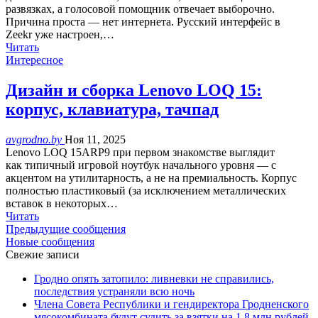
развязках, а голосовой помощник отвечает выборочно.
Причина проста — нет интернета. Русский интерфейс в
Zeekr уже настроен,…
Читать
Интересное
Дизайн и сборка Lenovo LOQ 15:
корпус, клавиатура, тачпад
avgrodno.by
Ноя 11, 2025
Lenovo LOQ 15ARP9 при первом знакомстве выглядит
как типичный игровой ноутбук начального уровня — с
акцентом на утилитарность, а не на премиальность. Корпус
полностью пластиковый (за исключением металлических
вставок в некоторых…
Читать
Предыдущие сообщения
Новые сообщения
Свежие записи
Гродно опять затопило: ливневки не справились,
последствия устраняли всю ночь
Члена Совета Республики и гендиректора Гродненского
мясокомбината будут судить за взятки на 1,8 млн рублей