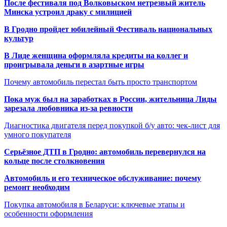
После фестиваля под Волковыском нетрезвый житель
Минска устроил драку с милицией
В Гродно пройдет юбилейный Фестиваль национальных
культур
В Лиде женщина оформляла кредиты на коллег и
проигрывала деньги в азартные игры
Почему автомобиль перестал быть просто транспортом
Пока муж был на заработках в России, жительница Лиды
зарезала любовника из-за ревности
Диагностика двигателя перед покупкой б/у авто: чек-лист для
умного покупателя
Серьёзное ДТП в Гродно: автомобиль перевернулся на
кольце после столкновения
Автомобиль и его техническое обслуживание: почему
ремонт необходим
Покупка автомобиля в Беларуси: ключевые этапы и
особенности оформления