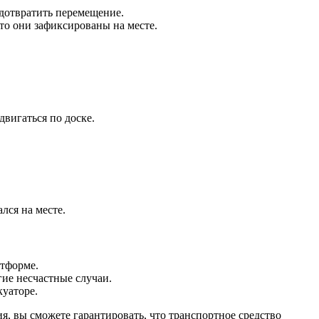
едотвратить перемещение.
то они зафиксированы на месте.
двигаться по доске.
ался на месте.
атформе.
гие несчастные случаи.
куаторе.
я, вы сможете гарантировать, что транспортное средство