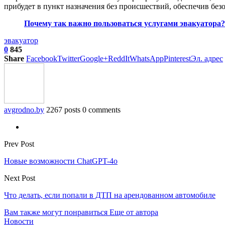
прибудет в пункт назначения без происшествий, обеспечив без
Почему так важно пользоваться услугами эвакуатора?
эвакуатор
0
845
Share
Facebook
Twitter
Google+
ReddIt
WhatsApp
Pinterest
Эл. адрес
avgrodno.by
2267 posts
0 comments
Prev Post
Новые возможности ChatGPT-4o
Next Post
Что делать, если попали в ДТП на арендованном автомобиле
Вам также могут понравиться
Еще от автора
Новости