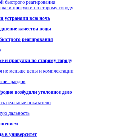
ой быстрого реагирования
арке и прогулки по старому городу
ия устраняли всю ночь
удшение качества воды
 быстрого реагирования
в
ке и прогулки по старому городу
я не меньше цены и комплектации
ьше грандов
одно возбудили уголовное дело
ать реальные показатели
ную дальность
рушением
да в университет