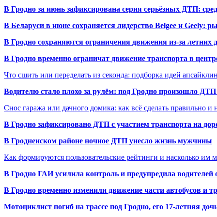
В Гродно за июнь зафиксирована серия серьёзных ДТП: сре
В Беларуси в июне сохраняется лидерство Belgee и Geely: 
В Гродно сохраняются ограничения движения из-за летних
В Гродно временно ограничат движение транспорта в центр
Что сшить или переделать из секонда: подборка идей апсайкли
Водителю стало плохо за рулём: под Гродно произошло ДТП
Снос гаража или дачного домика: как всё сделать правильно и 
В Гродно зафиксировано ДТП с участием транспорта на доро
В Гродненском районе ночное ДТП унесло жизнь мужчины
Как формируются пользовательские рейтинги и насколько им 
В Гродно ГАИ усилила контроль и предупредила водителей 
В Гродно временно изменили движение части автобусов и тр
Мотоциклист погиб на трассе под Гродно, его 17-летняя доч