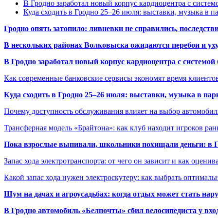
В Гродно заработал новый корпус кардиоцентра с систем
Куда сходить в Гродно 25–26 июля: выставки, музыка в п
Гродно опять затопило: ливневки не справились, последств
В нескольких районах Волковыска ожидаются перебои и ух
В Гродно заработал новый корпус кардиоцентра с системой
Как современные банковские сервисы экономят время клиенто
Куда сходить в Гродно 25–26 июля: выставки, музыка в пар
Почему доступность обслуживания влияет на выбор автомобил
Трансферная модель «Брайтона»: как клуб находит игроков ран
Пока взрослые выпивали, школьники похищали деньги: в Гр
Запас хода электротранспорта: от чего он зависит и как оценив
Какой запас хода нужен электроскутеру: как выбрать оптималь
Шум на дачах и агроусадьбах: когда отдых может стать на
В Гродно автомобиль «Белпочты» сбил велосипедиста у вхо