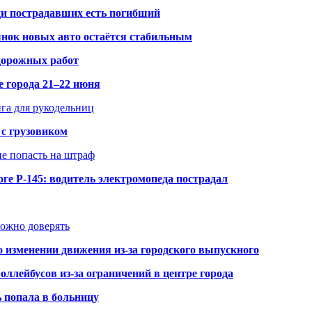
ди пострадавших есть погибший
рынок новых авто остаётся стабильным
 дорожных работ
е города 21–22 июня
нга для рукодельниц
 с грузовиком
не попасть на штраф
ге Р-145: водитель электромопеда пострадал
можно доверять
о изменении движения из-за городского выпускного
оллейбусов из-за ограничений в центре города
ь попала в больницу