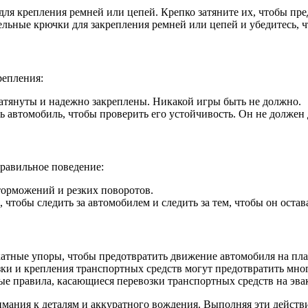
для крепления ремней или цепей. Крепко затяните их, чтобы пр
ельные крючки для закрепления ремней или цепей и убедитесь, ч
репления:
 затянуты и надежно закреплены. Никакой игры быть не должно.
ть автомобиль, чтобы проверить его устойчивость. Он не должен 
правильное поведение:
 торможений и резких поворотов.
а, чтобы следить за автомобилем и следить за тем, чтобы он остав
катные упоры, чтобы предотвратить движение автомобиля на пл
ки и крепления транспортных средств могут предотвратить мно
ые правила, касающиеся перевозки транспортных средств на эва
имания к деталям и аккуратного вождения. Выполняя эти действи