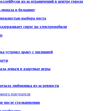
оллейбусов из-за ограничений в центре города
ь попала в больницу
озможностью выбора места
оддерживает спрос на электромобили
ар
ка устроил драку с милицией
ьтур
ала деньги в азартные игры
резала любовника из-за ревности
умного покупателя
це после столкновения
т необходим