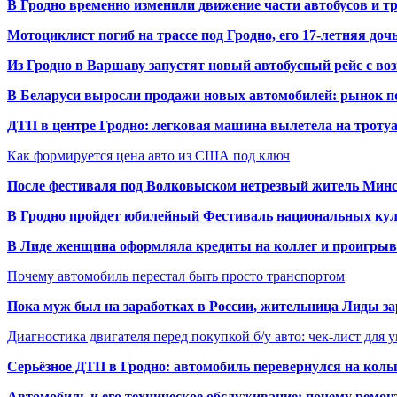
В Гродно временно изменили движение части автобусов и тр
Мотоциклист погиб на трассе под Гродно, его 17-летняя доч
Из Гродно в Варшаву запустят новый автобусный рейс с в
В Беларуси выросли продажи новых автомобилей: рынок п
ДТП в центре Гродно: легковая машина вылетела на троту
Как формируется цена авто из США под ключ
После фестиваля под Волковыском нетрезвый житель Минс
В Гродно пройдет юбилейный Фестиваль национальных кул
В Лиде женщина оформляла кредиты на коллег и проигрыв
Почему автомобиль перестал быть просто транспортом
Пока муж был на заработках в России, жительница Лиды за
Диагностика двигателя перед покупкой б/у авто: чек-лист для 
Серьёзное ДТП в Гродно: автомобиль перевернулся на коль
Автомобиль и его техническое обслуживание: почему ремон