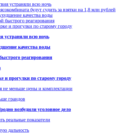
твия устраняли всю ночь
сокомбината будут судить за взятки на 1,8 млн рублей
ухудшение качества воды
ой быстрого реагирования
арке и прогулки по старому городу
ия устраняли всю ночь
удшение качества воды
 быстрого реагирования
в
ке и прогулки по старому городу
я не меньше цены и комплектации
ьше грандов
одно возбудили уголовное дело
ать реальные показатели
ную дальность