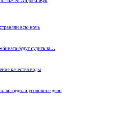
 назначен Андрей Жук
устраняли всю ночь
мбината будут судить за…
ение качества воды
но возбудили уголовное дело