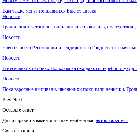
Новым заместителем председателя Гродненского облисполкома
Вам также могут понравиться
Еще от автора
Новости
Гродно опять затопило: ливневки не справились, последствия 
Новости
Члена Совета Республики и гендиректора Гродненского мясоко
Новости
В нескольких районах Волковыска ожидаются перебои и ухудш
Новости
Пока взрослые выпивали, школьники похищали деньги: в Грод
Prev
Next
Оставьте ответ
Для отправки комментария вам необходимо
авторизоваться
.
Свежие записи