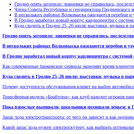
Гродно опять затопило: ливневки не справились, последс
Члена Совета Республики и гендиректора Гродненского мя
В нескольких районах Волковыска ожидаются перебои и 
В Гродно заработал новый корпус кардиоцентра с систем
Куда сходить в Гродно 25–26 июля: выставки, музыка в п
Гродно опять затопило: ливневки не справились, последств
В нескольких районах Волковыска ожидаются перебои и ух
В Гродно заработал новый корпус кардиоцентра с системой
Как современные банковские сервисы экономят время клиенто
Куда сходить в Гродно 25–26 июля: выставки, музыка в пар
Почему доступность обслуживания влияет на выбор автомобил
Трансферная модель «Брайтона»: как клуб находит игроков ран
Пока взрослые выпивали, школьники похищали деньги: в Гр
Запас хода электротранспорта: от чего он зависит и как оценив
Какой запас хода нужен электроскутеру: как выбрать оптималь