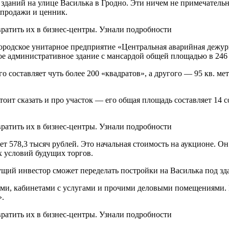
 зданий на улице Василька в Гродно. Эти ничем не примечатель
 продажи и ценник.
городское унитарное предприятие «Центральная аварийная дежур
 административное здание с мансардой общей площадью в 246 кв
о составляет чуть более 200 «квадратов», а другого — 95 кв. мет
оит сказать и про участок — его общая площадь составляет 14 
яет 578,3 тысяч рублей. Это начальная стоимость на аукционе. О
х условий будущих торгов.
дущий инвестор сможет переделать постройки на Василька под з
исами, кабинетами с услугами и прочими деловыми помещениями. 
».