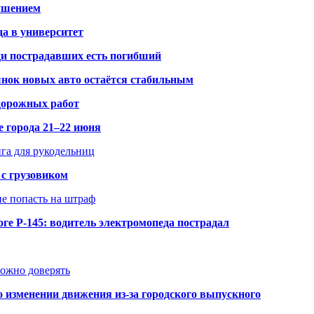
рушением
да в университет
ди пострадавших есть погибший
рынок новых авто остаётся стабильным
 дорожных работ
е города 21–22 июня
нга для рукодельниц
 с грузовиком
не попасть на штраф
ге Р-145: водитель электромопеда пострадал
можно доверять
о изменении движения из-за городского выпускного