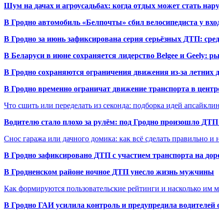
Шум на дачах и агроусадьбах: когда отдых может стать на
В Гродно автомобиль «Белпочты» сбил велосипедиста у вхо
В Гродно за июнь зафиксирована серия серьёзных ДТП: сре
В Беларуси в июне сохраняется лидерство Belgee и Geely: 
В Гродно сохраняются ограничения движения из-за летних
В Гродно временно ограничат движение транспорта в центр
Что сшить или переделать из секонда: подборка идей апсайкли
Водителю стало плохо за рулём: под Гродно произошло ДТП
Снос гаража или дачного домика: как всё сделать правильно и 
В Гродно зафиксировано ДТП с участием транспорта на доро
В Гродненском районе ночное ДТП унесло жизнь мужчины
Как формируются пользовательские рейтинги и насколько им 
В Гродно ГАИ усилила контроль и предупредила водителей 