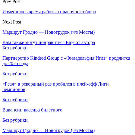
Prev Post
Изменилось время работы справочного бюро
Next Post
Маршрут Гродно — Новогрудок (ч/з Мосты)
Вам также могут понравиться
Еще от автора
Без рубрики
Партнерство Kindred Group с «Филадельфия Иглз» продлится
до 2025 года
Без рубрики
«Реал» в рекордный раз пробился в плей-офф Лиги
чемпионов
Без рубрики
Вакансии кассира билетного
Без рубрики
Маршрут Гродно — Новогрудок (ч/з Мосты)