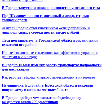
В Гродно запустили новое производство углекислого газа
Под Щучином нашли самогонный «завод» с тремя
тоннами браги
Житель Гродно стал участником «спецоперации» и
лишился свыше сорока шести тысяч рублей
Леса под запретом: в Гродненской области ограничения
охватили все районы
Новые финансовые тенденции: как эффективно управлять
деньгами в 2026 году
В Гродно 10 мая изменят работу транспорта: подробности
для пассажиров
Как работает эффект «первого впечатления» в интернете
Не единичный случай: в Брестской области вскрыли
новую схему взяток на мясокомбинате
В Гродно пройдет чемпионат по бодибилдингу —
ожидается около 200 участников