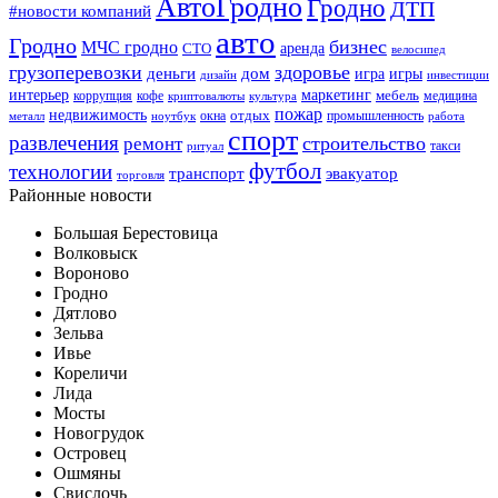
АвтоГродно
Гродно
ДТП
#новости компаний
авто
Гродно
бизнес
МЧС гродно
аренда
СТО
велосипед
грузоперевозки
здоровье
деньги
дом
игра
игры
дизайн
инвестиции
интерьер
маркетинг
мебель
коррупция
кофе
медицина
криптовалюты
культура
пожар
недвижимость
отдых
окна
промышленность
металл
ноутбук
работа
спорт
развлечения
строительство
ремонт
такси
ритуал
футбол
технологии
транспорт
эвакуатор
торговля
Районные новости
Большая Берестовица
Волковыск
Вороново
Гродно
Дятлово
Зельва
Ивье
Кореличи
Лида
Мосты
Новогрудок
Островец
Ошмяны
Свислочь