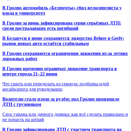
В Гродно автомобиль «Белпочты» сбил велосипедиста у
входа в университет
В Гродно за июнь зафиксирована серия серьёзных ДТП:
среди пострадавших есть погибший
В Беларуси в июне сохраняется лидерство Belgee и Geely:
рынок новых авто остаётся стабильным
В Гродно сохраняются ограничения движения из-за летних
дорожных работ
В Гродно временно ограничат движение транспорта в
центре города 21–22 июня
Что сшить или переделать из секонда: подборка идей
апсайклинга для рукодельниц
Водителю стало плохо за рулём: под Гродно произошло
ДТП с грузовиком
Снос гаража или дачного домика: как всё сделать правильно и
не попасть на штраф
В Гродно зафиксировано ДТП с участием транспорта на