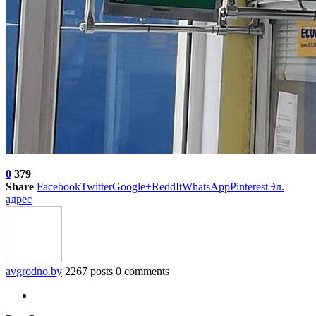
0
379
Share
Facebook
Twitter
Google+
ReddIt
WhatsApp
Pinterest
Эл.
адрес
avgrodno.by
2267 posts
0 comments