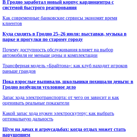
В Гродно заработал новый корпус кардиоцентра с
системой быстрого реагирования
Как современные банковские сервисы экономят время
клиентов
Куда сходить в Гродно 25–26 июля: выставки, музыка в
парке и прогулки по старому городу
Почему доступность обслуживания влияет на выбор
автомобиля не меньше цены и комплектации
Трансферная модель «Брайтона»: как клуб находит игроков
раньше грандов
Пока взрослые выпивали, школьники похищали деньги: в
Гродно возбудили уголовное дело
Запас хода электротранспорта: от чего он зависит и как
оценивать реальные показатели
Какой запас хода нужен электроскутеру: как выбрать
оптимальную дальность
Шум на дачах и агроусадьбах: когда отдых может стать
нарушением