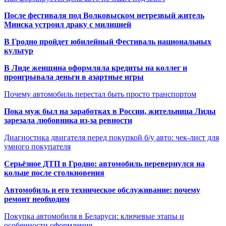
После фестиваля под Волковыском нетрезвый житель
Минска устроил драку с милицией
В Гродно пройдет юбилейный Фестиваль национальных
культур
В Лиде женщина оформляла кредиты на коллег и
проигрывала деньги в азартные игры
Почему автомобиль перестал быть просто транспортом
Пока муж был на заработках в России, жительница Лиды
зарезала любовника из-за ревности
Диагностика двигателя перед покупкой б/у авто: чек-лист для
умного покупателя
Серьёзное ДТП в Гродно: автомобиль перевернулся на
кольце после столкновения
Автомобиль и его техническое обслуживание: почему
ремонт необходим
Покупка автомобиля в Беларуси: ключевые этапы и
особенности оформления