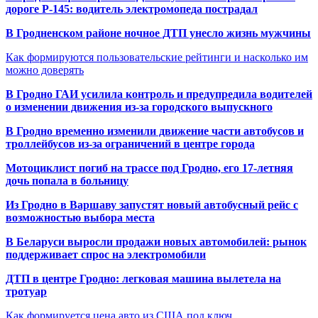
дороге Р-145: водитель электромопеда пострадал
В Гродненском районе ночное ДТП унесло жизнь мужчины
Как формируются пользовательские рейтинги и насколько им
можно доверять
В Гродно ГАИ усилила контроль и предупредила водителей
о изменении движения из-за городского выпускного
В Гродно временно изменили движение части автобусов и
троллейбусов из-за ограничений в центре города
Мотоциклист погиб на трассе под Гродно, его 17-летняя
дочь попала в больницу
Из Гродно в Варшаву запустят новый автобусный рейс с
возможностью выбора места
В Беларуси выросли продажи новых автомобилей: рынок
поддерживает спрос на электромобили
ДТП в центре Гродно: легковая машина вылетела на
тротуар
Как формируется цена авто из США под ключ