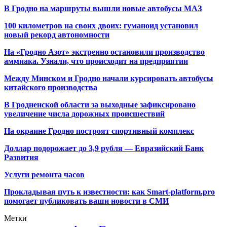
В Гродно на маршруты вышли новые автобусы МАЗ
100 километров на своих двоих: гуманоид установил
новый рекорд автономности
На «Гродно Азот» экстренно остановили производство
аммиака. Узнали, что происходит на предприятии
Между Минском и Гродно начали курсировать автобусы
китайского производства
В Гродненской области за выходные зафиксировано
увеличение числа дорожных происшествий
На окраине Гродно построят спортивный
комплекс
Доллар подорожает до 3,9 рубля — Евразийский Банк
Развития
Услуги ремонта часов
Прокладывая путь к известности: как Smart-platform.pro
помогает публиковать ваши новости в СМИ
Метки