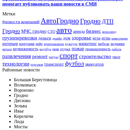
помогает публиковать ваши новости в СМИ
Метки
АвтоГродно
Гродно
ДТП
#новости компаний
авто
Гродно
бизнес
МЧС гродно
аренда
СТО
велосипед
грузоперевозки
здоровье
деньги
дом
игра
игры
дизайн
инвестиции
интерьер
маркетинг
мебель
коррупция
кофе
медицина
криптовалюты
культура
пожар
недвижимость
отдых
окна
промышленность
металл
ноутбук
работа
спорт
развлечения
строительство
ремонт
такси
ритуал
футбол
технологии
транспорт
эвакуатор
торговля
Районные новости
Большая Берестовица
Волковыск
Вороново
Гродно
Дятлово
Зельва
Ивье
Кореличи
Лида
Мосты