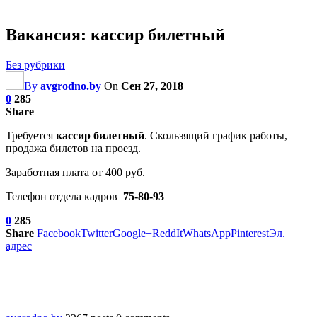
Вакансия: кассир билетный
Без рубрики
By
avgrodno.by
On
Сен 27, 2018
0
285
Share
Требуется
кассир билетный
. Скользящий график работы,
продажа билетов на проезд.
Заработная плата от 400 руб.
Телефон отдела кадров
75-80-93
0
285
Share
Facebook
Twitter
Google+
ReddIt
WhatsApp
Pinterest
Эл.
адрес