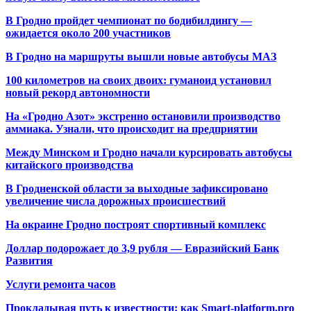
В Гродно пройдет чемпионат по бодибилдингу —
ожидается около 200 участников
В Гродно на маршруты вышли новые автобусы МАЗ
100 километров на своих двоих: гуманоид установил
новый рекорд автономности
На «Гродно Азот» экстренно остановили производство
аммиака. Узнали, что происходит на предприятии
Между Минском и Гродно начали курсировать автобусы
китайского производства
В Гродненской области за выходные зафиксировано
увеличение числа дорожных происшествий
На окраине Гродно построят спортивный
комплекс
Доллар подорожает до 3,9 рубля — Евразийский Банк
Развития
Услуги ремонта часов
Прокладывая путь к известности: как Smart-platform.pro