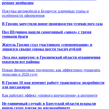
ремонт необходим
Покупка автомобиля в Беларуси: ключевые этапы и
особенности оформления
В Гродно запустили новое производство углекислого газа
Под Щучином нашли самогонный «завод» с тремя
тоннами браги
Житель Гродно стал участником «спецоперации» и
лишился свыше сорока шести тысяч рублей
Леса под запретом: в Гродненской области ограничения
охватили все районы
Новые финансовые тенденции: как эффективно управлять
деньгами в 2026 году
В Гродно 10 мая изменят работу транспорта: подробности
для пассажиров
Как работает эффект «первого впечатления» в интернете
Не единичный случай: в Брестской области вскрыли
новую схему взяток на мясокомбинате