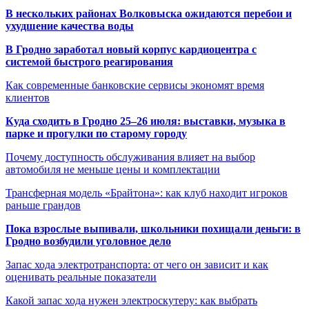
В нескольких районах Волковыска ожидаются перебои и
ухудшение качества воды
В Гродно заработал новый корпус кардиоцентра с
системой быстрого реагирования
Как современные банковские сервисы экономят время
клиентов
Куда сходить в Гродно 25–26 июля: выставки, музыка в
парке и прогулки по старому городу
Почему доступность обслуживания влияет на выбор
автомобиля не меньше цены и комплектации
Трансферная модель «Брайтона»: как клуб находит игроков
раньше грандов
Пока взрослые выпивали, школьники похищали деньги: в
Гродно возбудили уголовное дело
Запас хода электротранспорта: от чего он зависит и как
оценивать реальные показатели
Какой запас хода нужен электроскутеру: как выбрать