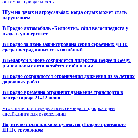
оптимальную дальность
Шум на дачах и агроусадьбах: когда отдых может стать
нарушением
В Гродно автомобиль «Белпочты» сбил велосипедиста у
входа в университет
В Гродно за июнь зафиксирована серия серьёзных ДТП:
среди пострадавших есть погибший
В Беларуси в июне сохраняется лидерство Belgee и Geely:
рынок новых авто остаётся стабильным
В Гродно сохраняются ограничения движения из-за летних
дорожных работ
В Гродно временно ограничат движение транспорта в
центре города 21–22 июня
Что сшить или переделать из секонда: подборка идей
апсайклинга для рукодельниц
Водителю стало плохо за рулём: под Гродно произошло
ДТП с грузовиком