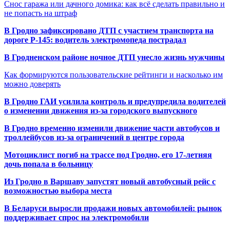
Снос гаража или дачного домика: как всё сделать правильно и
не попасть на штраф
В Гродно зафиксировано ДТП с участием транспорта на
дороге Р-145: водитель электромопеда пострадал
В Гродненском районе ночное ДТП унесло жизнь мужчины
Как формируются пользовательские рейтинги и насколько им
можно доверять
В Гродно ГАИ усилила контроль и предупредила водителей
о изменении движения из-за городского выпускного
В Гродно временно изменили движение части автобусов и
троллейбусов из-за ограничений в центре города
Мотоциклист погиб на трассе под Гродно, его 17-летняя
дочь попала в больницу
Из Гродно в Варшаву запустят новый автобусный рейс с
возможностью выбора места
В Беларуси выросли продажи новых автомобилей: рынок
поддерживает спрос на электромобили