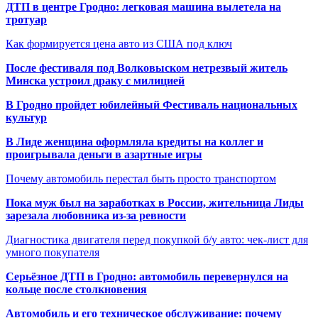
ДТП в центре Гродно: легковая машина вылетела на
тротуар
Как формируется цена авто из США под ключ
После фестиваля под Волковыском нетрезвый житель
Минска устроил драку с милицией
В Гродно пройдет юбилейный Фестиваль национальных
культур
В Лиде женщина оформляла кредиты на коллег и
проигрывала деньги в азартные игры
Почему автомобиль перестал быть просто транспортом
Пока муж был на заработках в России, жительница Лиды
зарезала любовника из-за ревности
Диагностика двигателя перед покупкой б/у авто: чек-лист для
умного покупателя
Серьёзное ДТП в Гродно: автомобиль перевернулся на
кольце после столкновения
Автомобиль и его техническое обслуживание: почему