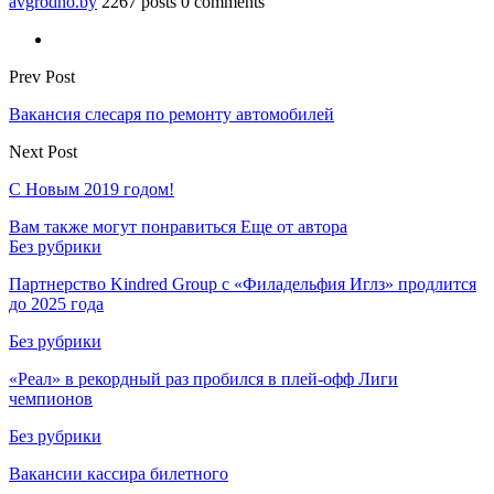
avgrodno.by
2267 posts
0 comments
Prev Post
Вакансия слесаря по ремонту автомобилей
Next Post
С Новым 2019 годом!
Вам также могут понравиться
Еще от автора
Без рубрики
Партнерство Kindred Group с «Филадельфия Иглз» продлится
до 2025 года
Без рубрики
«Реал» в рекордный раз пробился в плей-офф Лиги
чемпионов
Без рубрики
Вакансии кассира билетного