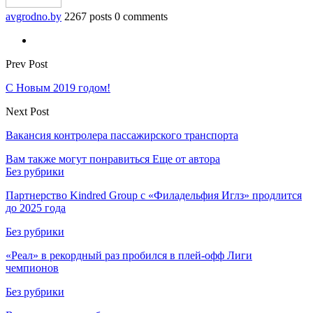
avgrodno.by
2267 posts
0 comments
Prev Post
С Новым 2019 годом!
Next Post
Вакансия контролера пассажирского транспорта
Вам также могут понравиться
Еще от автора
Без рубрики
Партнерство Kindred Group с «Филадельфия Иглз» продлится
до 2025 года
Без рубрики
«Реал» в рекордный раз пробился в плей-офф Лиги
чемпионов
Без рубрики