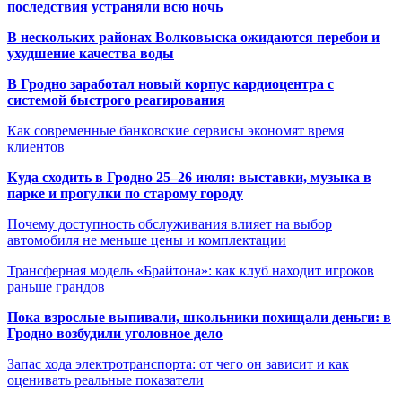
последствия устраняли всю ночь
В нескольких районах Волковыска ожидаются перебои и
ухудшение качества воды
В Гродно заработал новый корпус кардиоцентра с
системой быстрого реагирования
Как современные банковские сервисы экономят время
клиентов
Куда сходить в Гродно 25–26 июля: выставки, музыка в
парке и прогулки по старому городу
Почему доступность обслуживания влияет на выбор
автомобиля не меньше цены и комплектации
Трансферная модель «Брайтона»: как клуб находит игроков
раньше грандов
Пока взрослые выпивали, школьники похищали деньги: в
Гродно возбудили уголовное дело
Запас хода электротранспорта: от чего он зависит и как
оценивать реальные показатели