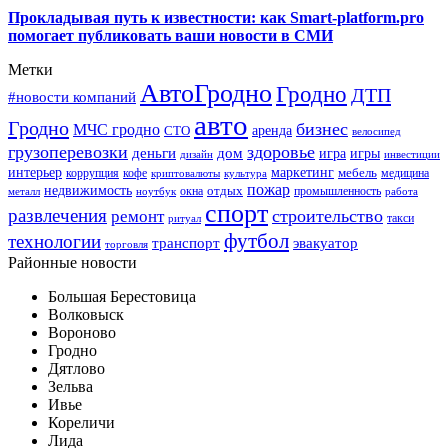
Прокладывая путь к известности: как Smart-platform.pro
помогает публиковать ваши новости в СМИ
Метки
АвтоГродно
Гродно
ДТП
#новости компаний
авто
Гродно
бизнес
МЧС гродно
аренда
СТО
велосипед
грузоперевозки
здоровье
деньги
дом
игра
игры
дизайн
инвестиции
интерьер
маркетинг
мебель
коррупция
кофе
медицина
криптовалюты
культура
пожар
недвижимость
отдых
окна
промышленность
металл
ноутбук
работа
спорт
развлечения
строительство
ремонт
такси
ритуал
футбол
технологии
транспорт
эвакуатор
торговля
Районные новости
Большая Берестовица
Волковыск
Вороново
Гродно
Дятлово
Зельва
Ивье
Кореличи
Лида