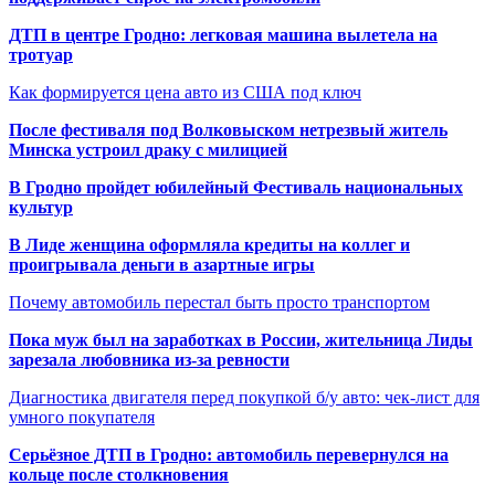
ДТП в центре Гродно: легковая машина вылетела на
тротуар
Как формируется цена авто из США под ключ
После фестиваля под Волковыском нетрезвый житель
Минска устроил драку с милицией
В Гродно пройдет юбилейный Фестиваль национальных
культур
В Лиде женщина оформляла кредиты на коллег и
проигрывала деньги в азартные игры
Почему автомобиль перестал быть просто транспортом
Пока муж был на заработках в России, жительница Лиды
зарезала любовника из-за ревности
Диагностика двигателя перед покупкой б/у авто: чек-лист для
умного покупателя
Серьёзное ДТП в Гродно: автомобиль перевернулся на
кольце после столкновения