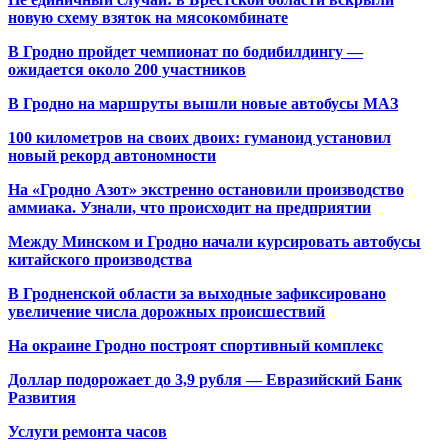
новую схему взяток на мясокомбинате
В Гродно пройдет чемпионат по бодибилдингу —
ожидается около 200 участников
В Гродно на маршруты вышли новые автобусы МАЗ
100 километров на своих двоих: гуманоид установил
новый рекорд автономности
На «Гродно Азот» экстренно остановили производство
аммиака. Узнали, что происходит на предприятии
Между Минском и Гродно начали курсировать автобусы
китайского производства
В Гродненской области за выходные зафиксировано
увеличение числа дорожных происшествий
На окраине Гродно построят спортивный
комплекс
Доллар подорожает до 3,9 рубля — Евразийский Банк
Развития
Услуги ремонта часов