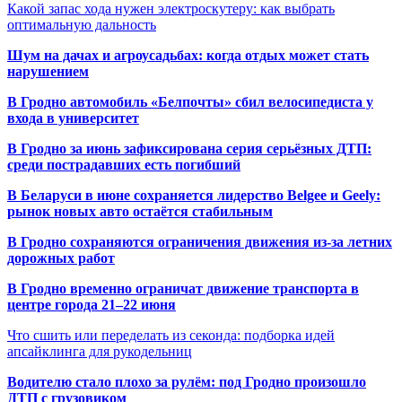
Какой запас хода нужен электроскутеру: как выбрать
оптимальную дальность
Шум на дачах и агроусадьбах: когда отдых может стать
нарушением
В Гродно автомобиль «Белпочты» сбил велосипедиста у
входа в университет
В Гродно за июнь зафиксирована серия серьёзных ДТП:
среди пострадавших есть погибший
В Беларуси в июне сохраняется лидерство Belgee и Geely:
рынок новых авто остаётся стабильным
В Гродно сохраняются ограничения движения из-за летних
дорожных работ
В Гродно временно ограничат движение транспорта в
центре города 21–22 июня
Что сшить или переделать из секонда: подборка идей
апсайклинга для рукодельниц
Водителю стало плохо за рулём: под Гродно произошло
ДТП с грузовиком