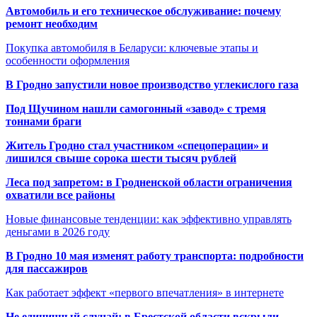
Автомобиль и его техническое обслуживание: почему
ремонт необходим
Покупка автомобиля в Беларуси: ключевые этапы и
особенности оформления
В Гродно запустили новое производство углекислого газа
Под Щучином нашли самогонный «завод» с тремя
тоннами браги
Житель Гродно стал участником «спецоперации» и
лишился свыше сорока шести тысяч рублей
Леса под запретом: в Гродненской области ограничения
охватили все районы
Новые финансовые тенденции: как эффективно управлять
деньгами в 2026 году
В Гродно 10 мая изменят работу транспорта: подробности
для пассажиров
Как работает эффект «первого впечатления» в интернете
Не единичный случай: в Брестской области вскрыли