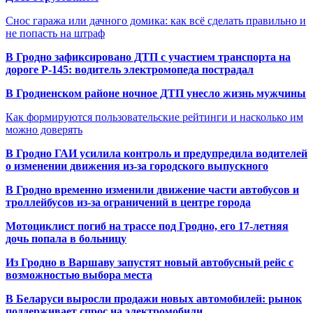
Снос гаража или дачного домика: как всё сделать правильно и
не попасть на штраф
В Гродно зафиксировано ДТП с участием транспорта на
дороге Р-145: водитель электромопеда пострадал
В Гродненском районе ночное ДТП унесло жизнь мужчины
Как формируются пользовательские рейтинги и насколько им
можно доверять
В Гродно ГАИ усилила контроль и предупредила водителей
о изменении движения из-за городского выпускного
В Гродно временно изменили движение части автобусов и
троллейбусов из-за ограничений в центре города
Мотоциклист погиб на трассе под Гродно, его 17-летняя
дочь попала в больницу
Из Гродно в Варшаву запустят новый автобусный рейс с
возможностью выбора места
В Беларуси выросли продажи новых автомобилей: рынок
поддерживает спрос на электромобили